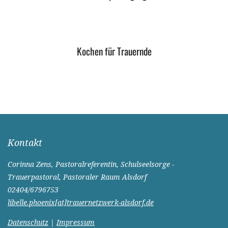
Kochen für Trauernde
Kontakt
Corinna Zens, Pastoralreferentin, Schulseelsorge -
Trauerpastoral, Pastoraler Raum Alsdorf
02404/6796753
libelle.phoenix[at]trauernetzwerk-alsdorf.de
Datenschutz
|
Impressum