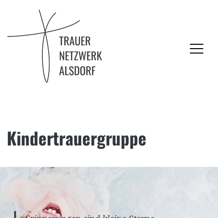
Trauernetzwerk Alsdorf
Kindertrauergruppe
Skip
to
content