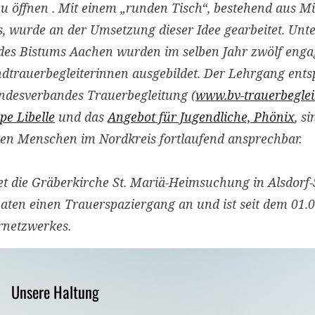
u öffnen . Mit einem „runden Tisch“, bestehend aus Mi
 wurde an der Umsetzung dieser Idee gearbeitet. Unte
l des Bistums Aachen wurden im selben Jahr zwölf enga
dtrauerbegleiterinnen ausgebildet. Der Lehrgang ents
ndesverbandes Trauerbegleitung (
www.bv-trauerbeglei
pe Libelle
und das
Angebot für Jugendliche, Phönix
, s
gen Menschen im Nordkreis fortlaufend ansprechbar.
etet die Gräberkirche St. Mariä-Heimsuchung in Alsdorf
en einen Trauerspaziergang an und ist seit dem 01.05
rnetzwerkes.
Unsere Haltung