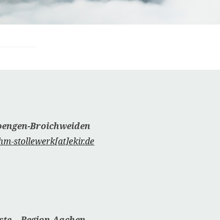
oengen-Broichweiden
hm-stollewerk[at]ekir.de
ste – Region Aachen