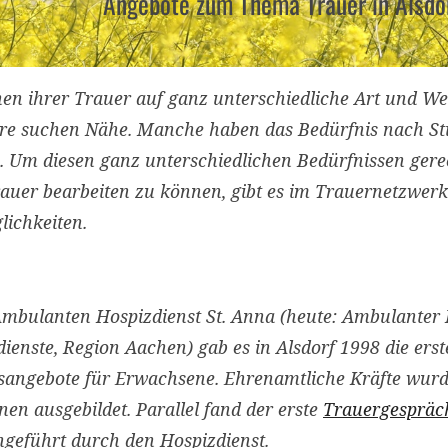
Angebote zum Thema Trauer in Alsdo
n ihrer Trauer auf ganz unterschiedliche Art und Wei
ere suchen Nähe. Manche haben das Bedürfnis nach Sti
h. Um diesen ganz unterschiedlichen Bedürfnissen ger
rauer bearbeiten zu können, gibt es im Trauernetzwerk
lichkeiten.
bulanten Hospizdienst St. Anna (heute: Ambulanter 
ienste, Region Aachen) gab es in Alsdorf 1998 die ers
sangebote für Erwachsene. Ehrenamtliche Kräfte wurd
nen ausgebildet. Parallel fand der erste
Trauergespräc
chgeführt durch den Hospizdienst.