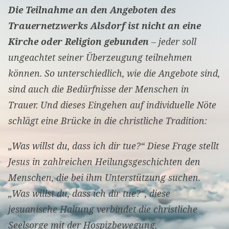
Die Teilnahme an den Angeboten des
Trauernetzwerks Alsdorf ist nicht an eine
Kirche oder Religion gebunden
– jeder soll
ungeachtet seiner Überzeugung teilnehmen
können. So unterschiedlich, wie die Angebote sind,
sind auch die Bedürfnisse der Menschen in
Trauer. Und dieses Eingehen auf individuelle Nöte
schlägt eine Brücke in die christliche Tradition:
„Was willst du, dass ich dir tue?“ Diese Frage stellt
Jesus in zahlreichen Heilungsgeschichten den
Menschen, die bei ihm Unterstützung suchen.
„Was willst du, dass ich dir tue?“, diese
jesuanische Haltung verbindet die christliche
Seelsorge mit der Hospizbewegung.