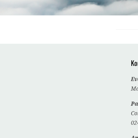
Ko
Ev
Ma
Pa
Co
02
Am