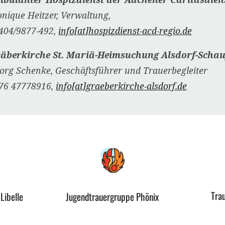
nique Heitzer, Verwaltung,
404/9877-492,
info[at]hospizdienst-acd-regio.de
äberkirche St. Mariä-Heimsuchung Alsdorf-Scha
org Schenke, Geschäftsführer und Trauerbegleiter
76 47778916,
info[at]graeberkirche-alsdorf.de
Tra
Libelle
Jugendtrauergruppe Phönix