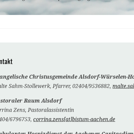
ntakt
angelische Christusgemeinde Alsdorf-Würselen-H
lte Sahm-Stollewerk, Pfarrer, 02404/9536882,
malte.sa
storaler Raum Alsdorf
rrina Zens, Pastoralassistentin
404/6796753,
corrina.zens[at]bistum-aachen.de
bulanter Hospizdienst der Aachener Caritasdien