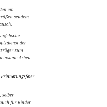
den ein
egrüßen seitdem
ausch.
vangelische
pizdienst der
s Träger zum
meinsame Arbeit
 Erinnerungsfeier
 selber
 auch für Kinder