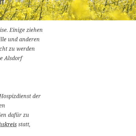
rf
se. Einige ziehen
lle und anderen
echt zu werden
e Alsdorf
Hospizdienst der
ten
en dafür zu
hskreis
statt,