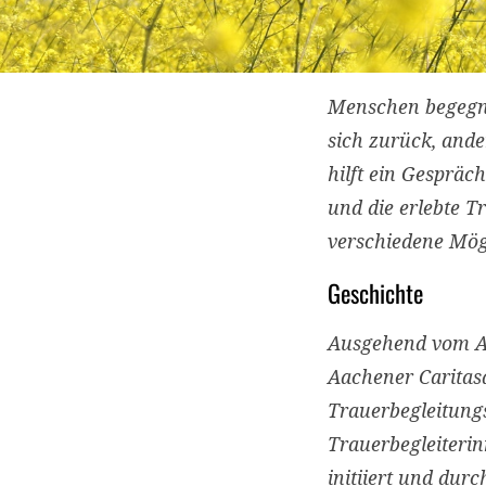
Menschen begegne
sich zurück, and
hilft ein Gespräc
und
die erlebte T
verschiedene Mög
Geschichte
Ausgehend vom Am
Aachener Caritasd
Trauerbegleitung
Trauerbegleiterin
initiiert und dur